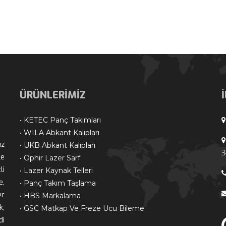
ÜRÜNLERİMİZ
• KETEC Panç Takımları
• WILA Abkant Kalıpları
z 
• UKB Abkant Kalıpları
3
e 
• Ophir Lazer Sarf
i 
• Lazer Kaynak Telleri
, 
• Panç Takım Taşlama
r 
• HBS Markalama
, 
• GSC Matkap Ve Freze Ucu Bileme
i 