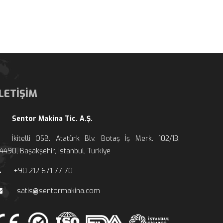
İLETİŞİM
Sentor Makina Tic. A.Ş.
İkitelli OSB. Atatürk Blv. Botaş İş Merk. 102/13, 
4490, Başakşehir, İstanbul, Turkiye
+90 212 671 77 70
 sati
entormakina.com